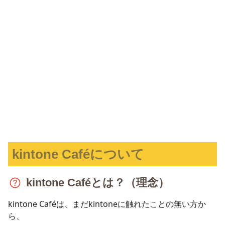
開催したい
kintone Caféの勉強会を自分の地域で開催したいという方
は、このページの下記にある「kintone Caféの開催方法」
の欄を見て手続きを進めてください。
kintone Caféについて
kintone Caféとは？（理念）
kintone Caféは、まだkintoneに触れたことの無い方か
ら、