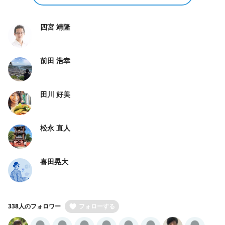
四宮 靖隆
前田 浩幸
田川 好美
松永 直人
喜田晃大
338人のフォロワー
フォローする