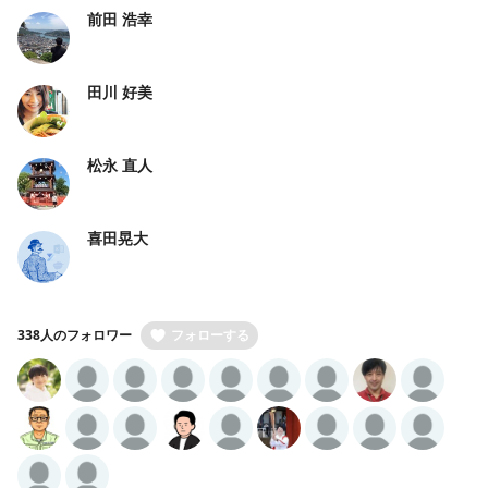
前田 浩幸
田川 好美
松永 直人
喜田晃大
338人のフォロワー
フォローする