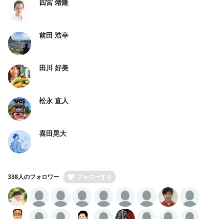
四宮 靖隆
前田 浩幸
田川 好美
松永 直人
喜田晃大
338人のフォロワー
フォローする