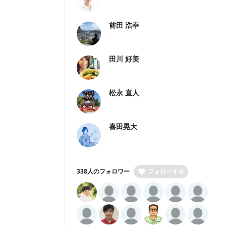
前田 浩幸
田川 好美
松永 直人
喜田晃大
338人のフォロワー
フォローする