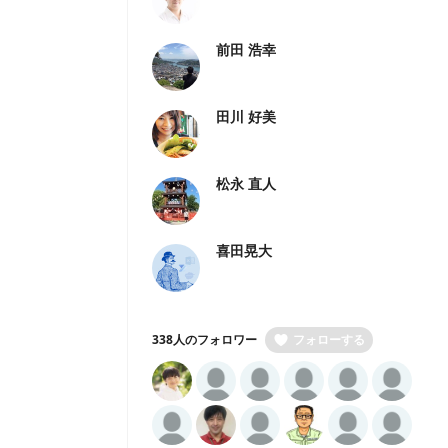
前田 浩幸
田川 好美
松永 直人
喜田晃大
338人のフォロワー
フォローする