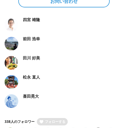
お問い合わせ
四宮 靖隆
前田 浩幸
田川 好美
松永 直人
喜田晃大
338人のフォロワー
フォローする