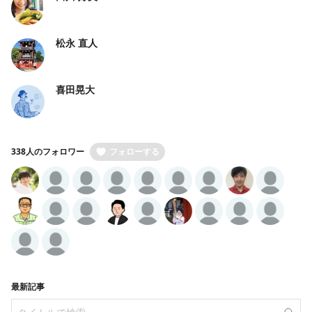
松永 直人
喜田晃大
338人のフォロワー
フォローする
最新記事