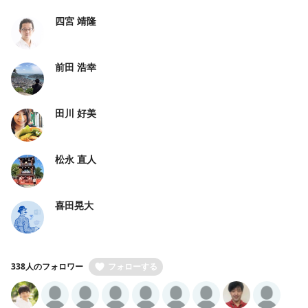
四宮 靖隆
前田 浩幸
田川 好美
松永 直人
喜田晃大
338人のフォロワー
フォローする