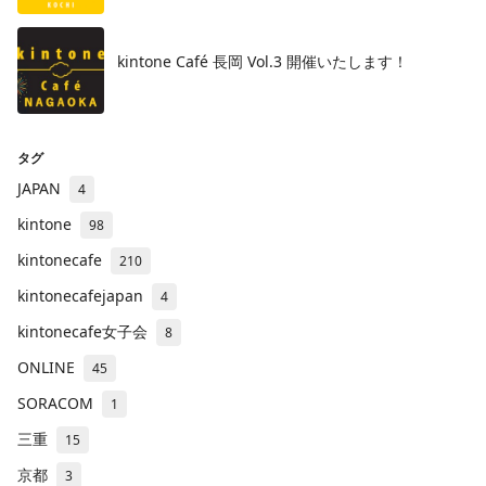
kintone Café 長岡 Vol.3 開催いたします！
タグ
JAPAN
4
kintone
98
kintonecafe
210
kintonecafejapan
4
kintonecafe女子会
8
ONLINE
45
SORACOM
1
三重
15
京都
3