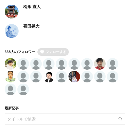
松永 直人
喜田晃大
338人のフォロワー
フォローする
最新記事