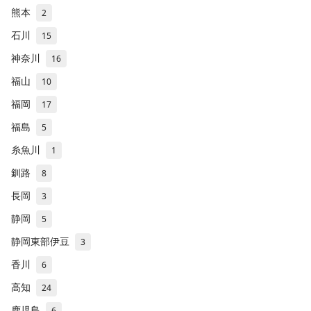
熊本
2
石川
15
神奈川
16
福山
10
福岡
17
福島
5
糸魚川
1
釧路
8
長岡
3
静岡
5
静岡東部伊豆
3
香川
6
高知
24
鹿児島
6