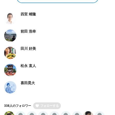
四宮 靖隆
前田 浩幸
田川 好美
松永 直人
喜田晃大
338人のフォロワー
フォローする