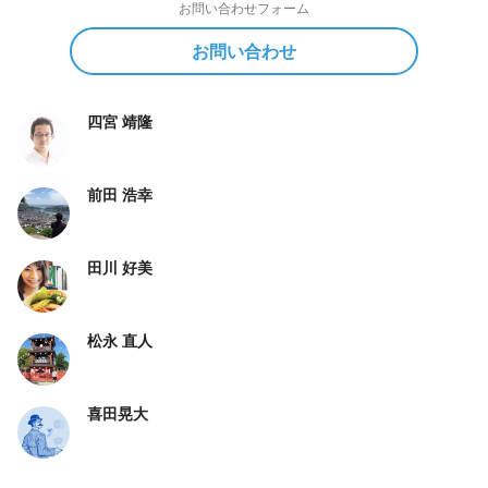
お問い合わせフォーム
お問い合わせ
四宮 靖隆
前田 浩幸
田川 好美
松永 直人
喜田晃大