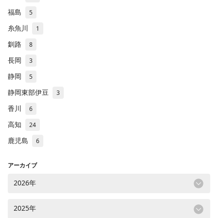
福島
5
糸魚川
1
釧路
8
長岡
3
静岡
5
静岡東部伊豆
3
香川
6
高知
24
鹿児島
6
アーカイブ
2026年
2025年