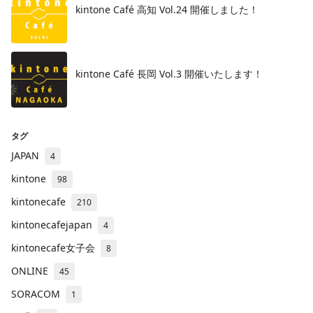
kintone Café 高知 Vol.24 開催しました！
kintone Café 長岡 Vol.3 開催いたします！
タグ
JAPAN
4
kintone
98
kintonecafe
210
kintonecafejapan
4
kintonecafe女子会
8
ONLINE
45
SORACOM
1