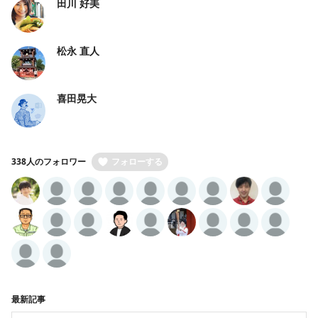
田川 好美
松永 直人
喜田晃大
338人のフォロワー
フォローする
最新記事