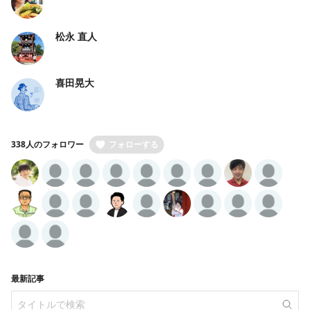
松永 直人
喜田晃大
338人のフォロワー
フォローする
最新記事