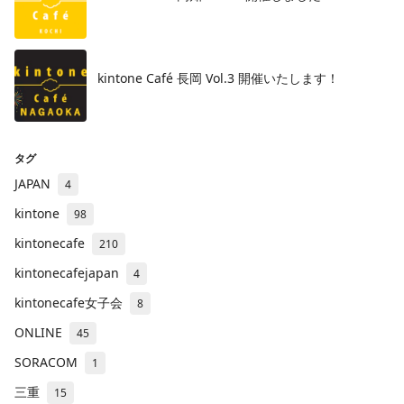
kintone Café 長岡 Vol.3 開催いたします！
タグ
JAPAN
4
kintone
98
kintonecafe
210
kintonecafejapan
4
kintonecafe女子会
8
ONLINE
45
SORACOM
1
三重
15