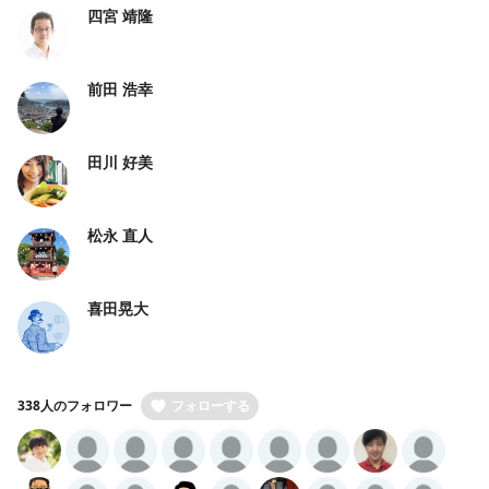
四宮 靖隆
前田 浩幸
田川 好美
松永 直人
喜田晃大
338人のフォロワー
フォローする