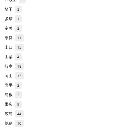
埼玉
3
多摩
1
奄美
2
奈良
11
山口
15
山梨
4
岐阜
18
岡山
13
岩手
2
島根
2
帯広
9
広島
44
徳島
10