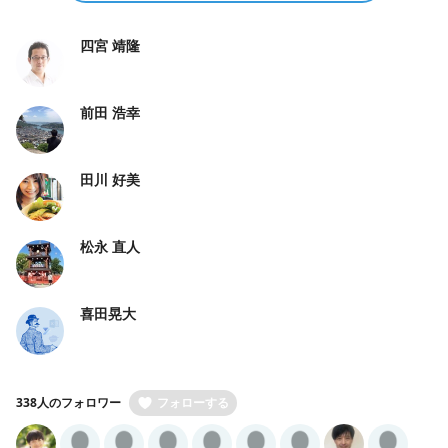
四宮 靖隆
前田 浩幸
田川 好美
松永 直人
喜田晃大
338人のフォロワー
フォローする