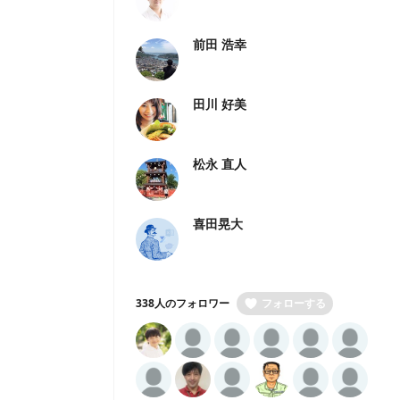
前田 浩幸
田川 好美
松永 直人
喜田晃大
338人のフォロワー
フォローする