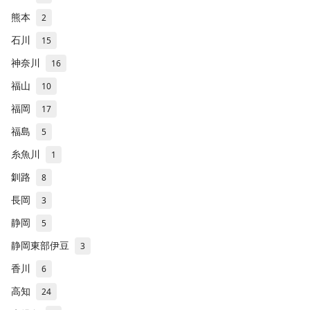
熊本
2
石川
15
神奈川
16
福山
10
福岡
17
福島
5
糸魚川
1
釧路
8
長岡
3
静岡
5
静岡東部伊豆
3
香川
6
高知
24