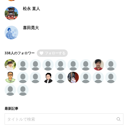
松永 直人
喜田晃大
338人のフォロワー
フォローする
最新記事