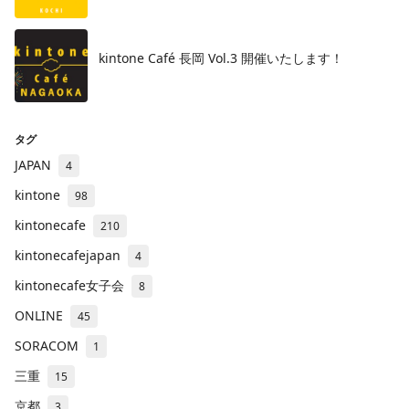
kintone Café 長岡 Vol.3 開催いたします！
タグ
JAPAN
4
kintone
98
kintonecafe
210
kintonecafejapan
4
kintonecafe女子会
8
ONLINE
45
SORACOM
1
三重
15
京都
3