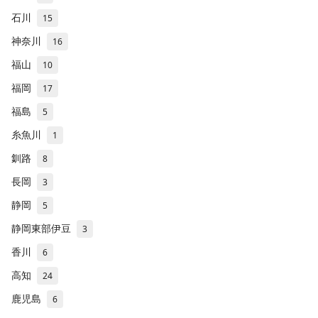
石川
15
神奈川
16
福山
10
福岡
17
福島
5
糸魚川
1
釧路
8
長岡
3
静岡
5
静岡東部伊豆
3
香川
6
高知
24
鹿児島
6