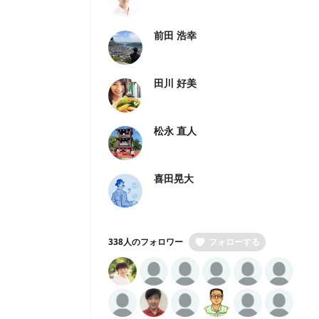
前田 浩幸
田川 好美
松永 直人
喜田晃大
338人のフォロワー
フォローする