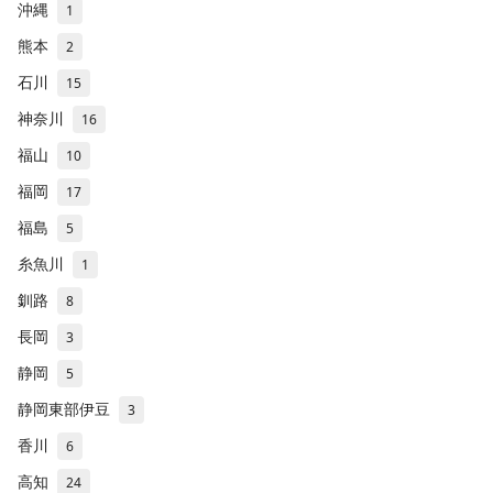
沖縄
1
熊本
2
石川
15
神奈川
16
福山
10
福岡
17
福島
5
糸魚川
1
釧路
8
長岡
3
静岡
5
静岡東部伊豆
3
香川
6
高知
24