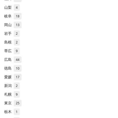
山梨
4
岐阜
18
岡山
13
岩手
2
島根
2
帯広
9
広島
44
徳島
10
愛媛
17
新潟
2
札幌
9
東京
25
栃木
1