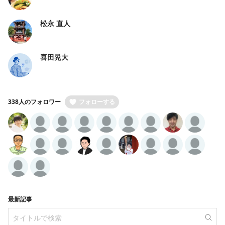
松永 直人
喜田晃大
338人のフォロワー
フォローする
最新記事