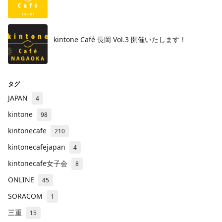
kintone Café 長岡 Vol.3 開催いたします！
タグ
JAPAN
4
kintone
98
kintonecafe
210
kintonecafejapan
4
kintonecafe女子会
8
ONLINE
45
SORACOM
1
三重
15