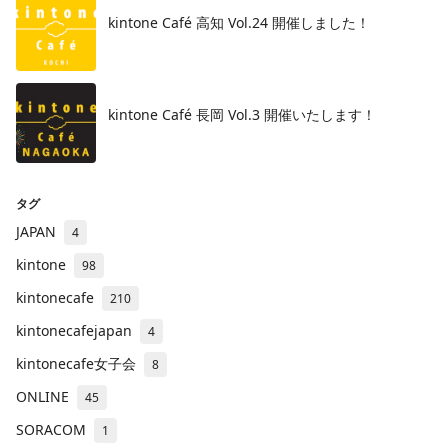
kintone Café 高知 Vol.24 開催しました！
kintone Café 長岡 Vol.3 開催いたします！
タグ
JAPAN
4
kintone
98
kintonecafe
210
kintonecafejapan
4
kintonecafe女子会
8
ONLINE
45
SORACOM
1