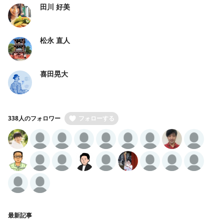
田川 好美
松永 直人
喜田晃大
338人のフォロワー
フォローする
最新記事