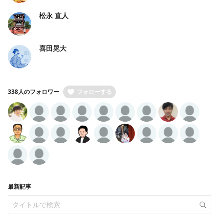
松永 直人
喜田晃大
338人のフォロワー
フォローする
最新記事