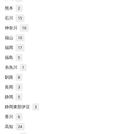
熊本
2
石川
15
神奈川
16
福山
10
福岡
17
福島
5
糸魚川
1
釧路
8
長岡
3
静岡
5
静岡東部伊豆
3
香川
6
高知
24