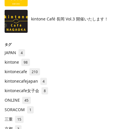
kintone Café 長岡 Vol.3 開催いたします！
タグ
JAPAN
4
kintone
98
kintonecafe
210
kintonecafejapan
4
kintonecafe女子会
8
ONLINE
45
SORACOM
1
三重
15
京都
3